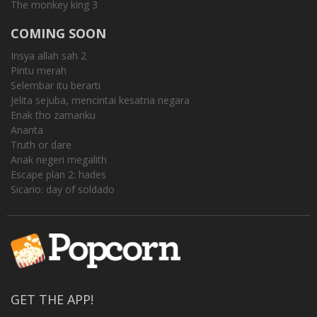
The monkey king 3
COMING SOON
Insya allah sah 2
Pintu merah
Selembar itu berarti
Jelita sejuba, mencintai kesatria negara
Enak tho zamanku
Ananta
Truth or dare
Anak negeri megalith
Escape plan 2: hades
Sicario: day of soldado
GET THE APP!