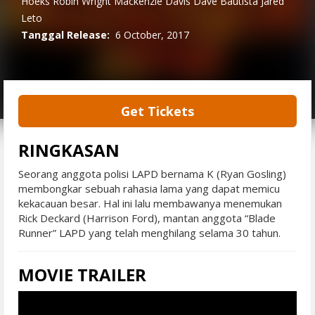
Hoeks
Robin Wright
Mackenzie Davis
Dave Bautista
Jared
Leto
Tanggal Release:
6 October, 2017
Get Tickets
RINGKASAN
Seorang anggota polisi LAPD bernama K (Ryan Gosling)
membongkar sebuah rahasia lama yang dapat memicu
kekacauan besar. Hal ini lalu membawanya menemukan
Rick Deckard (Harrison Ford), mantan anggota “Blade
Runner” LAPD yang telah menghilang selama 30 tahun.
MOVIE TRAILER