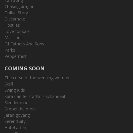
12 strong
Chasing dragon
Dallae Story
Discarnate
Hostiles
Love for sale
Malicious
Of Fathers And Sons
Parks
Peppermint
COMING SOON
The curse of the weeping woman
Skull
Swing Kids
Sara dan fei stadhuis schandaal
Slender man
Si doel the movie
Jaran goyang
Serendipity
Hotel artemis