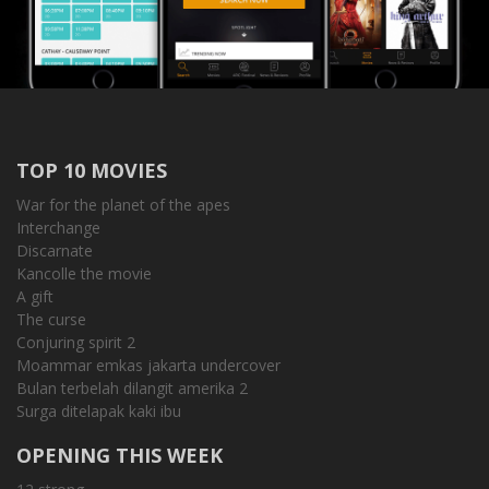
TOP 10 MOVIES
War for the planet of the apes
Interchange
Discarnate
Kancolle the movie
A gift
The curse
Conjuring spirit 2
Moammar emkas jakarta undercover
Bulan terbelah dilangit amerika 2
Surga ditelapak kaki ibu
OPENING THIS WEEK