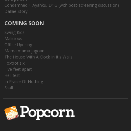
Condemned + Ayahku, Dr G (with post-screening discussion)
Dallae Story
COMING SOON
Swing Kids
Malicious
Office Uprising
Mama mama jagoan
The House With A Clock In It's Walls
Foxtrot six
Five feet apart
Hell fest
In Praise Of Nothing
Skull