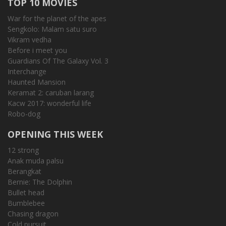
TOP 10 MOVIES
War for the planet of the apes
Sengkolo: Malam satu suro
Vikram vedha
Before i meet you
Guardians Of The Galaxy Vol. 3
Interchange
Haunted Mansion
Keramat 2: caruban larang
Kacw 2017: wonderful life
Robo-dog
OPENING THIS WEEK
12 strong
Anak muda palsu
Berangkat
Bernie: The Dolphin
Bullet head
Bumblebee
Chasing dragon
Cold pursuit