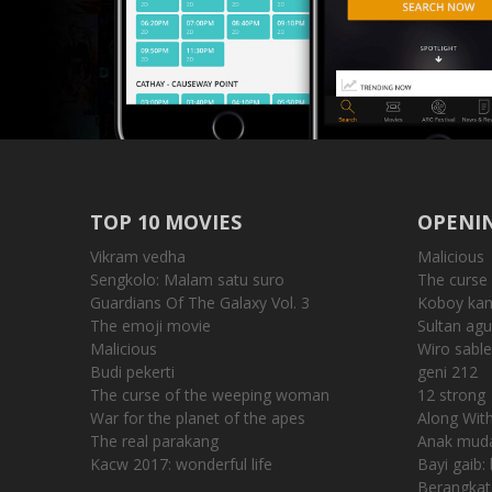
TOP 10 MOVIES
OPENIN
Vikram vedha
Malicious
Sengkolo: Malam satu suro
The curse
Guardians Of The Galaxy Vol. 3
Koboy ka
The emoji movie
Sultan agu
Malicious
Wiro sabl
Budi pekerti
geni 212
The curse of the weeping woman
12 strong
War for the planet of the apes
Along Wit
The real parakang
Anak muda
Kacw 2017: wonderful life
Bayi gaib:
Berangkat