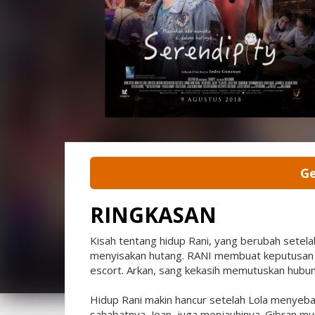
Ge
RINGKASAN
Kisah tentang hidup Rani, yang berubah sete
menyisakan hutang. RANI membuat keputusan pa
escort. Arkan, sang kekasih memutuskan hubung
Hidup Rani makin hancur setelah Lola menyeba
sahabatnya, Jean, juga menjauhinya. Gibran mur