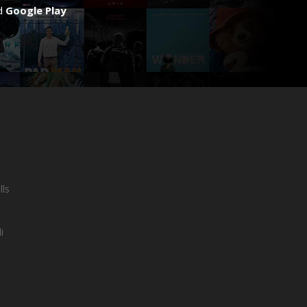
d
Google Play
lls
i