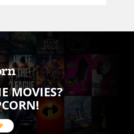
HE MOVIES?
PCORN!
P