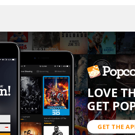
LOVE T
GET PO
GET THE AP