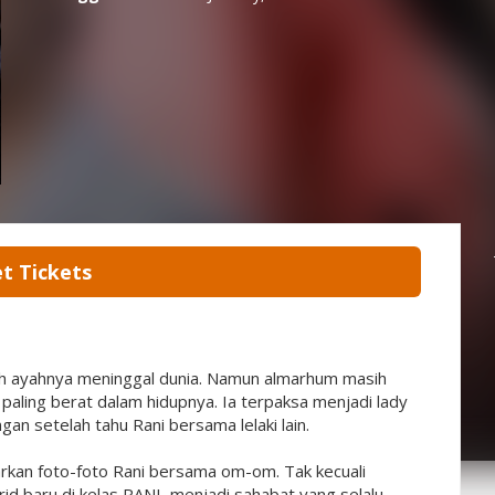
t Tickets
lah ayahnya meninggal dunia. Namun almarhum masih
ling berat dalam hidupnya. Ia terpaksa menjadi lady
an setelah tahu Rani bersama lelaki lain.
rkan foto-foto Rani bersama om-om. Tak kecuali
id baru di kelas RANI, menjadi sahabat yang selalu