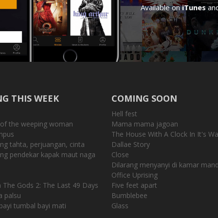
Available on
iTunes
an
G THIS WEEK
COMING SOON
Hell fest
 of the weeping woman
Mama mama jagoan
mpus
The House With A Clock In It's Wa
ng tahta, perjuangan, cinta
Dallae Story
eng pendekar kapak maut naga
Close
Dilarang menyanyi di kamar mand
Office Uprising
h The Gods 2: The Last 49 Days
Five feet apart
 palsu
Bumblebee
 bayi tumbal bayi mati
Glass