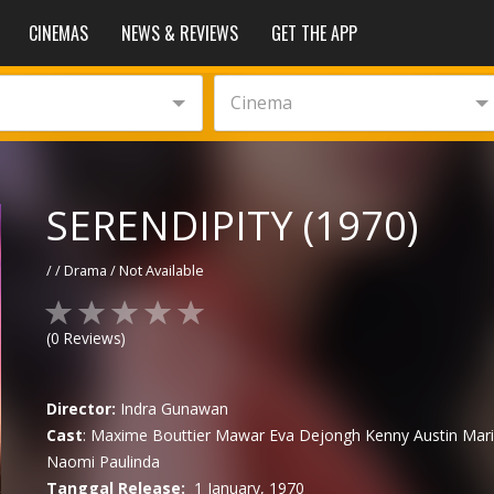
CINEMAS
NEWS & REVIEWS
GET THE APP
Cinema
SERENDIPITY (1970)
/
/
Drama
/
Not Available
(
0
Reviews)
Director:
Indra Gunawan
Cast
:
Maxime Bouttier
Mawar Eva Dejongh
Kenny Austin
Mari
Naomi Paulinda
Tanggal Release:
1 January, 1970