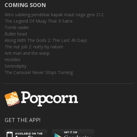
COMING SOON
Wiro sableng pendekar kapak maut naga geni 212
The Legend Of Muay Thai: 9 Satra
Tomb raider
Bullet head
Along With The Gods 2: The Last 49 Days
The nut job 2: nutty by nature
Ant-man and the wasp
Hostiles
Serendipity
The Carousel Never Stops Turning
GET THE APP!