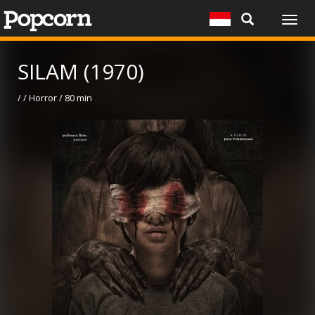
Togg
navig
SILAM (1970)
/ / Horror / 80 min