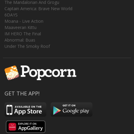
The Mandalorian And Grogu
Captain America: Brave New World
6DAYS
Moana - Live Action
Maaveeran Kittu
IM HERO The Final
Abnormal: Buas
Under The Smoky Roof
GET THE APP!