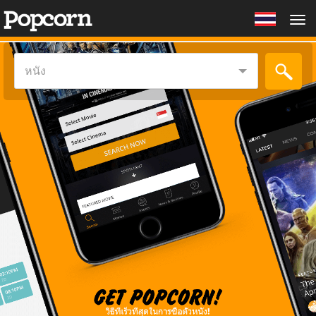
Tog
nav
หนัง