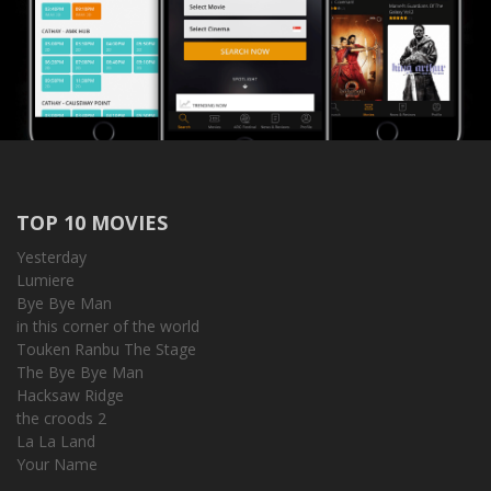
TOP 10 MOVIES
Yesterday
Lumiere
Bye Bye Man
in this corner of the world
Touken Ranbu The Stage
The Bye Bye Man
Hacksaw Ridge
the croods 2
La La Land
Your Name