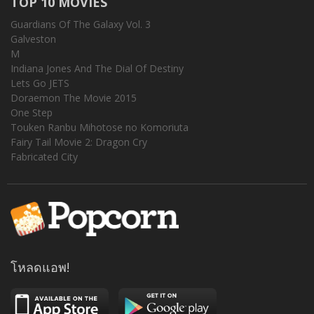
TOP 10 MOVIES
Guardians Of The Galaxy Vol. 3
Galveston
M
Indiana Jones And The Dial Of Destiny
Lets Go JETS
Doraemon The Movie 2015
One Step
Touken Ranbu Mihotose no Komoriuta
Fairy Tail Movie 2: Dragon Cry
Fabricated City
โหลดแอพ!