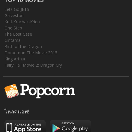
Lets Go JETS
Galveston
Kud-Krachak-Krien
One Step
The Lost Case
Gintama
Birth of the Dragon
Doraemon The Movie 2015
King Arthur
Fairy Tail Movie 2: Dragon Cry
โหลดแอพ!