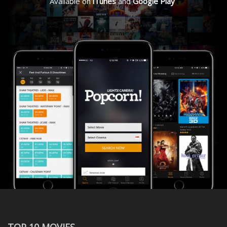
Available on
iTunes
and
Google Play
TOP 10 MOVIES