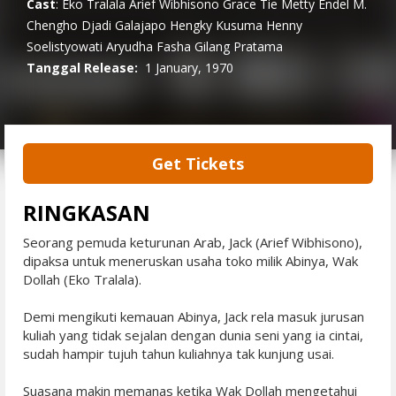
Cast
:
Eko Tralala
Arief Wibhisono
Grace Tie
Metty Endel
M.
Chengho Djadi Galajapo
Hengky Kusuma
Henny
Soelistyowati
Aryudha Fasha
Gilang Pratama
Tanggal Release:
1 January, 1970
Get Tickets
RINGKASAN
Seorang pemuda keturunan Arab, Jack (Arief Wibhisono),
dipaksa untuk meneruskan usaha toko milik Abinya, Wak
Dollah (Eko Tralala).
Demi mengikuti kemauan Abinya, Jack rela masuk jurusan
kuliah yang tidak sejalan dengan dunia seni yang ia cintai,
sudah hampir tujuh tahun kuliahnya tak kunjung usai.
Suasana makin memanas ketika Wak Dollah mengetahui