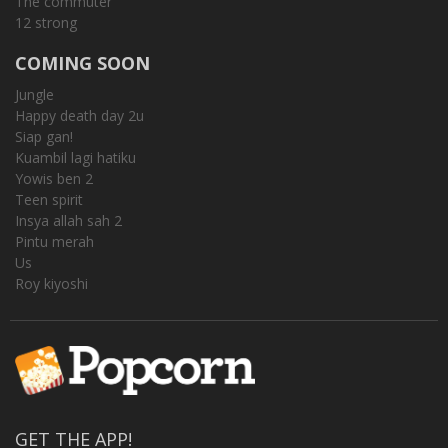
The commuter
12 strong
COMING SOON
Jungle
Happy death day 2u
Siap gan!
Kuambil lagi hatiku
Yowis ben 2
Teen spirit
Insya allah sah 2
Pintu merah
Us
Roy kiyoshi
GET THE APP!