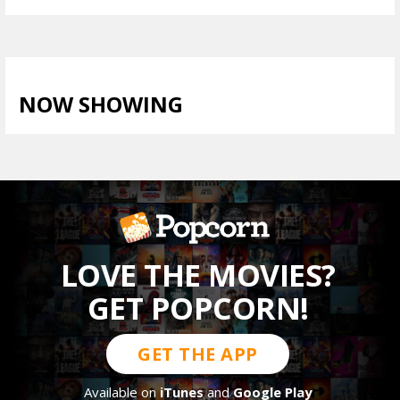
NOW SHOWING
LIHAT SEMUA >
LOVE THE MOVIES?
GET POPCORN!
GET THE APP
Available on
iTunes
and
Google Play