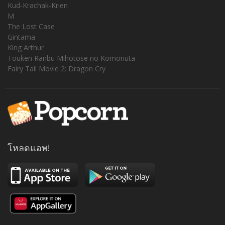
Kud-Krachak-Krien
M
The Lost Case
Gintama
King Arthur
Touken Ranbu Mihotose no Komoriuta
Fairy Tail Movie 2: Dragon Cry
โหลดแอพ!