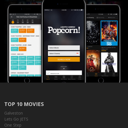
TOP 10 MOVIES
Galveston
Lets Go JETS
One Step